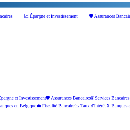
ncaires
📈
Épargne et Investissement
🛡️
Assurances Bancai
Épargne et Investissement
🛡️
Assurances Bancaires
🌐
Services Bancaires
anques en Belgique
💼
Fiscalité Bancaire
📉
Taux d'Intérêt
📱
Banques e