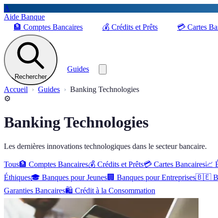
A
Aide Banque
🏦
Comptes Bancaires
💰
Crédits et Prêts
💳
Cartes Ba
Guides
Rechercher
Accueil
Guides
Banking Technologies
⚙️
Banking Technologies
Les dernières innovations technologiques dans le secteur bancaire.
Tous
🏦
Comptes Bancaires
💰
Crédits et Prêts
💳
Cartes Bancaires
📈
Éthiques
🎓
Banques pour Jeunes
🏢
Banques pour Entreprises
🇧🇪
B
Garanties Bancaires
🛍️
Crédit à la Consommation