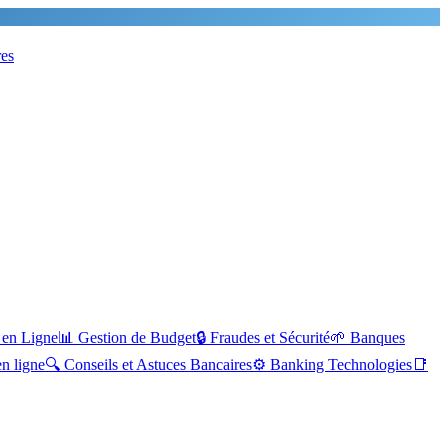
res
 en Ligne
📊
Gestion de Budget
🔒
Fraudes et Sécurité
🌱
Banques
n ligne
🔍
Conseils et Astuces Bancaires
⚙️
Banking Technologies
📑