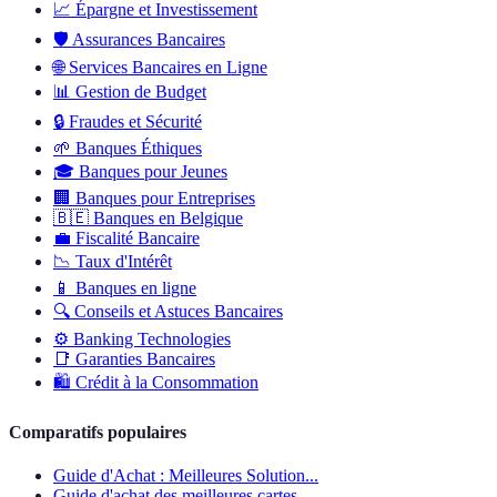
📈
Épargne et Investissement
🛡️
Assurances Bancaires
🌐
Services Bancaires en Ligne
📊
Gestion de Budget
🔒
Fraudes et Sécurité
🌱
Banques Éthiques
🎓
Banques pour Jeunes
🏢
Banques pour Entreprises
🇧🇪
Banques en Belgique
💼
Fiscalité Bancaire
📉
Taux d'Intérêt
📱
Banques en ligne
🔍
Conseils et Astuces Bancaires
⚙️
Banking Technologies
📑
Garanties Bancaires
🛍️
Crédit à la Consommation
Comparatifs populaires
Guide d'Achat : Meilleures Solution...
Guide d'achat des meilleures cartes...