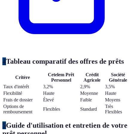
4
Tableau comparatif des offres de prêts
Cetelem Prêt
Crédit
Société
Critère
Personnel
Agricole
Générale
Taux d'intérêt
3,2%
2,9%
3,5%
Flexibilité
Haute
Moyenne
Haute
Frais de dossier
Élevé
Faible
Moyens
Options de
Très
Flexibles
Standard
remboursement
Flexibles
5
Guide d'utilisation et entretien de votre
prêt personnel