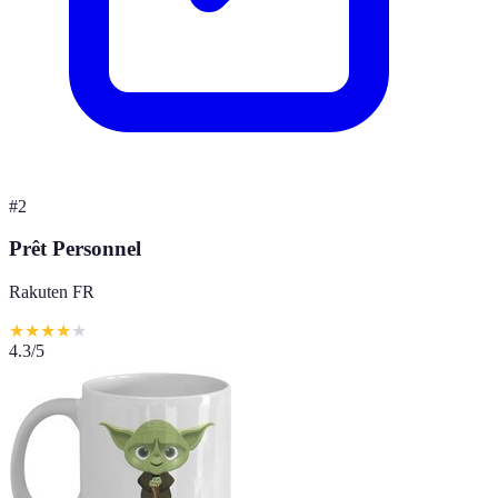
#
2
Prêt Personnel
Rakuten FR
★
★
★
★
★
4.3
/5