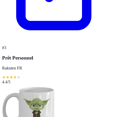
#
3
Prêt Personnel
Rakuten FR
★
★
★
★
★
4.4
/5