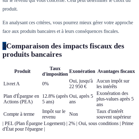
sur le revenu qui vous concerne. Cela peut déterminer le choix du
produit.
En analysant ces critères, vous pourrez mieux gérer votre approche
face aux produits bancaires et à leurs conséquences fiscales.
3
Comparaison des impacts fiscaux des
produits bancaires
Taux
Produit
Exonération
Avantages fiscaux
d'imposition
Oui, jusqu'à
Aucun impôt sur
Livret A
0%
22 950 €
les intérêts
Exonération des
Plan d'Épargne en
12.8% (après
Oui, après 5
plus-values après 5
Actions (PEA)
5 ans)
ans
ans
Impôt sur le
Taux d'intérêt
Compte à terme
Non
revenu
souvent supérieur
| PEL (Plan Épargne Logement) | 2% | Oui, sous conditions | Prime
d'État pour l'épargne |